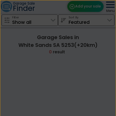
Garage Sale
Finder
Add your sale
Menu
Filter
Sort By
Find Sales
Weekly Email
Garage Sales in
Edit Your Sale
White Sands SA 5253(+20km)
0
result
Contact