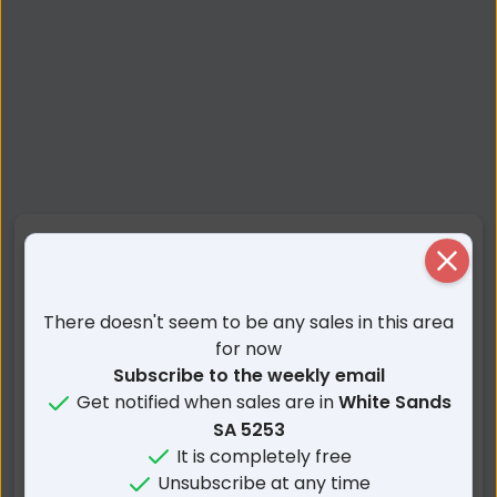
Nearby Suburbs
Close
White Sands SA
Riverglen SA
There doesn't seem to be any sales in this area
Monteith SA
Swanport SA
for now
Murray Bridge South SA
Woods Point SA
Subscribe to the weekly email
Get notified when sales are in
White Sands
Long Flat SA
Brinkley SA
SA 5253
Murray Bridge East SA
Murray Bridge SA
It is completely free
Gifford Hill SA
Jervois SA
Unsubscribe at any time