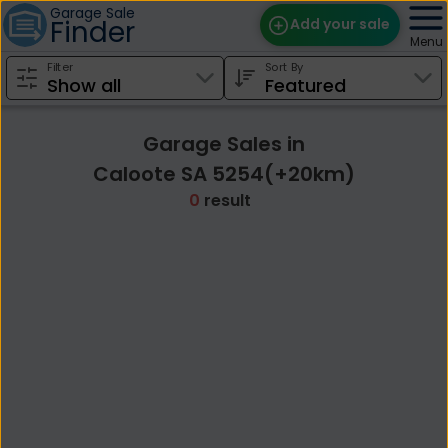
Garage Sale
Finder
Add your sale
Menu
Filter
Sort By
Find Sales
Weekly Email
Garage Sales in
Edit Your Sale
Caloote SA 5254(+20km)
0
result
Contact