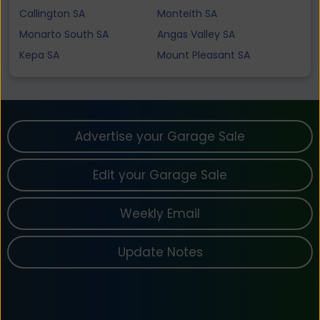
Callington SA
Monteith SA
Monarto South SA
Angas Valley SA
Kepa SA
Mount Pleasant SA
Advertise your Garage Sale
Edit your Garage Sale
Weekly Email
Update Notes