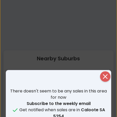
Nearby Suburbs
Caloote SA
Tepko SA
Close
Zadows Landing SA
Wall Flat SA
Ponde SA
Port Mannum SA
There doesn't seem to be any sales in this area
Pallamana SA
Mypolonga SA
for now
Woodlane SA
Cowirra SA
Subscribe to the weekly email
Get notified when sales are in
Caloote SA
Bolto SA
Pompoota SA
5254