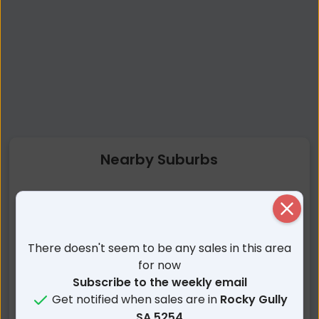
Nearby Suburbs
Rocky Gully SA
White Hill SA
Close
Northern Heights SA
Murray Bridge SA
Gifford Hill SA
Mobilong SA
There doesn't seem to be any sales in this area
Murray Bridge North SA
Pallamana SA
for now
Riverglades SA
Murray Bridge South SA
Subscribe to the weekly email
Get notified when sales are in
Rocky Gully
Long Flat SA
Toora SA
SA 5254