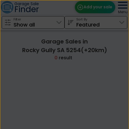
Garage Sale
Finder
Add your sale
Menu
Filter
Sort By
Find Sales
Weekly Email
Garage Sales in
Edit Your Sale
Rocky Gully SA 5254(+20km)
0
result
Contact