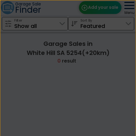
Garage Sale
Finder
Add your sale
Menu
Filter
Sort By
Find Sales
Weekly Email
Garage Sales in
Edit Your Sale
White Hill SA 5254(+20km)
0
result
Contact