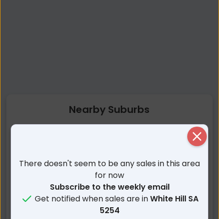
Nearby Suburbs
White Hill SA
Rocky Gully SA
Close
Gifford Hill SA
Murray Bridge SA
There doesn't seem to be any sales in this area
Northern Heights SA
Murray Bridge South SA
for now
Mobilong SA
Murray Bridge North SA
Subscribe to the weekly email
Swanport SA
Monarto South SA
Get notified when sales are in
White Hill SA
Long Flat SA
Riverglades SA
5254