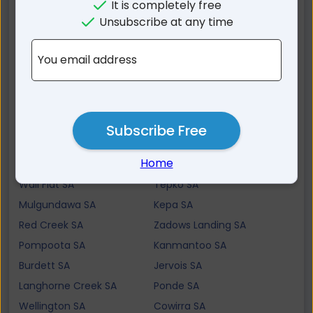
Murray Bridge East SA
Riverglen SA
It is completely free
Unsubscribe at any time
Monarto SA
Pallamana SA
Avoca Dell SA
Toora SA
You email address
Brinkley SA
White Sands SA
Monteith SA
Murrawong SA
Mypolonga SA
Callington SA
Hartley SA
Sunnyside SA
Subscribe Free
Woods Point SA
Rockleigh SA
Home
Caloote SA
Woodlane SA
Wall Flat SA
Tepko SA
Mulgundawa SA
Kepa SA
Red Creek SA
Zadows Landing SA
Pompoota SA
Kanmantoo SA
Burdett SA
Jervois SA
Langhorne Creek SA
Ponde SA
Wellington SA
Cowirra SA