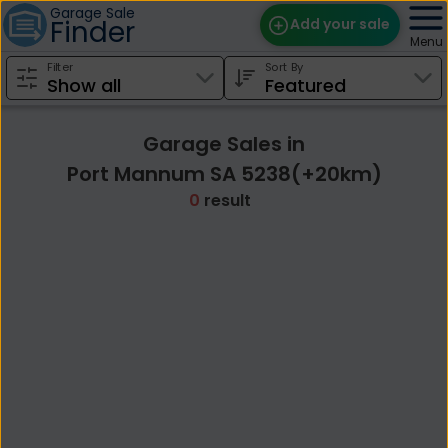
Garage Sale
Finder
Add your sale
Menu
Filter
Sort By
Find Sales
Weekly Email
Garage Sales in
Edit Your Sale
Port Mannum SA 5238(+20km)
0
result
Contact