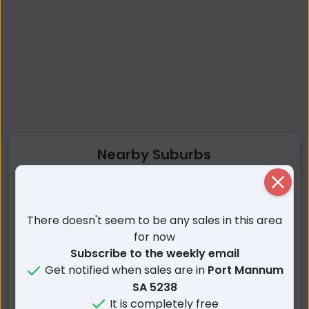
Nearby Suburbs
Close
Port Mannum SA
Cowirra SA
Bolto SA
Ponde SA
There doesn't seem to be any sales in this area
Zadows Landing SA
Wall Flat SA
for now
Frahns SA
Mannum SA
Subscribe to the weekly email
Get notified when sales are in
Port Mannum
Caloote SA
Woodlane SA
SA 5238
Pompoota SA
Frayville SA
It is completely free