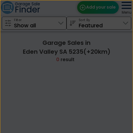
Garage Sale
Finder
Add your sale
Menu
Filter
Sort By
Find Sales
Weekly Email
Garage Sales in
Edit Your Sale
Eden Valley SA 5235(+20km)
0
result
Contact