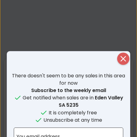
Close
Nearby Suburbs
There doesn't seem to be any sales in this area
for now
Eden Valley SA
Taunton SA
Subscribe to the weekly email
Springton SA
Flaxman Valley SA
Get notified when sales are in
Eden Valley
Sanderston SA
Mount Pleasant SA
SA 5235
Mount Mckenzie SA
Keyneton SA
It is completely free
Unsubscribe at any time
Pewsey Vale SA
Mount Crawford SA
Angaston SA
Cambrai SA
You email address